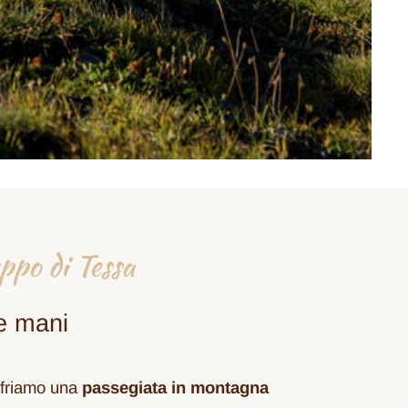
ppo di Tessa
e mani
offriamo una
passegiata in montagna