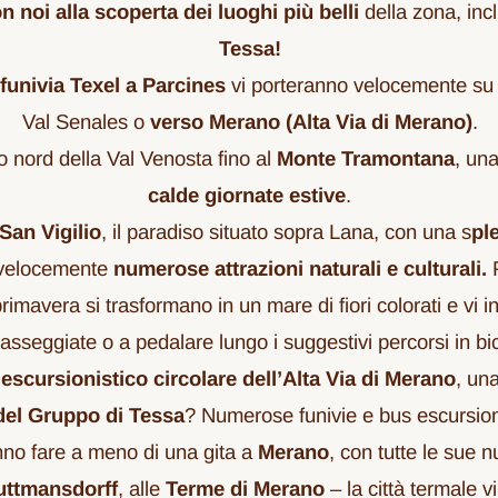
 noi alla scoperta dei luoghi più belli
della zona, incl
Tessa!
funivia Texel a Parcines
vi porteranno velocemente su m
Val Senales o
verso Merano (Alta Via di Merano)
.
to nord della Val Venosta fino al
Monte Tramontana
, un
calde giornate estive
.
San Vigilio
, il paradiso situato sopra Lana, con una s
pl
 velocemente
numerose attrazioni naturali e culturali.
rimavera si trasformano in un mare di fiori colorati e vi i
asseggiate o a pedalare lungo i suggestivi percorsi in bic
 escursionistico circolare dell’Alta Via di Merano
, una
del Gruppo di Tessa
? Numerose funivie e bus escursionist
anno fare a meno di una gita a
Merano
, con tutte le sue 
auttmansdorff
, alle
Terme di Merano
– la città termale vi