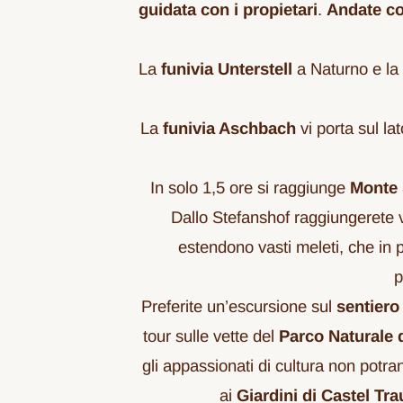
guidata con i propietari
.
Andate con
La
funivia Unterstell
a Naturno e la
La
funivia Aschbach
vi porta sul la
In solo 1,5 ore si raggiunge
Monte 
Dallo Stefanshof raggiungerete
estendono vasti meleti, che in p
p
Preferite un’escursione sul
sentiero
tour sulle vette del
Parco Naturale 
gli appassionati di cultura non potr
ai
Giardini di Castel Tr